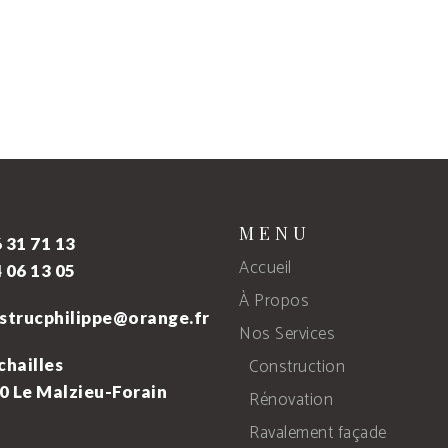
MENU
 31 71 13
Accueil
 06 13 05
À Propos
astrucphilippe@orange.fr
Nos Services
Construction
chailles
0 Le Malzieu-Forain
Rénovation
Ravalement façade