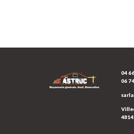
04 66
06 74
sarl
Ville
4814